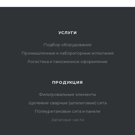
УСЛУГИ
Подбор оборудования
Промышленные и лабораторные испытания
Логистика и таможенное оформление
ПРОДУКЦИЯ
Фильтровальные элементы
Щелевые сварные (шпальтовые) сита
Полиуретановые сита и панели
Запасные части